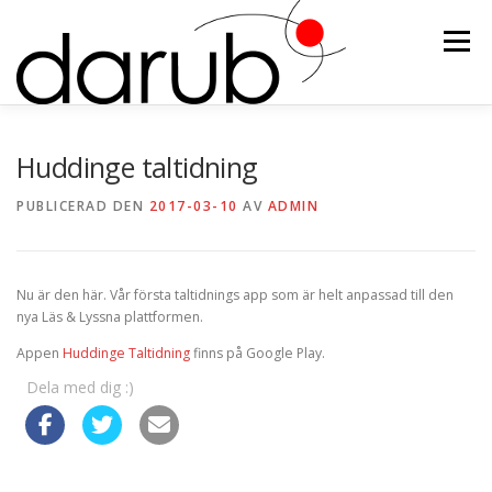
Hoppa
till
Meny
innehåll
HEM
PRODUKTER OCH TJÄNSTER
NYHETER
Huddinge taltidning
PUBLICERAD DEN
2017-03-10
AV
ADMIN
KONTAKTA OSS
TD1
Nu är den här. Vår första taltidnings app som är helt anpassad till den
nya Läs & Lyssna plattformen.
Appen
Huddinge Taltidning
finns på Google Play.
Dela med dig :)