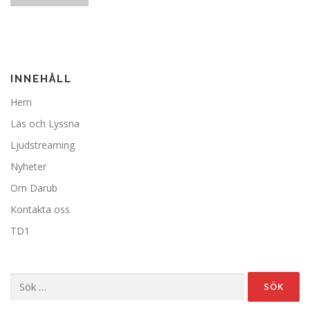
l
ä
g
g
INNEHÅLL
s
n
Hem
a
Läs och Lyssna
v
Ljudstreaming
i
Nyheter
g
Om Darub
e
r
Kontakta oss
i
TD1
n
g
Sök
efter: