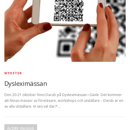
NYHETER
Dysleximässan
Den 20-21 oktober finns Darub på Dysleximässan i Gävle. Det kommer
att finnas massor av föreläsare, workshops och utställare – Darub är en
av alla utställare. Vi ses väl där?! …
I
n
ÄLDRE INLÄGG